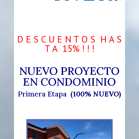
D E S C U E N T O S H A S
T A 15% ! ! !
NUEVO PROYECTO
EN CONDOMINIO
Primera Etapa
(100% NUEVO)